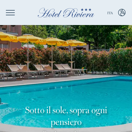
ITA
ENG
ITA
Sotto il sole, sopra ogni
pensiero